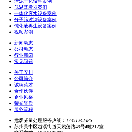
污泥干化设备案例
低温蒸发器案例
一体化废水设备案例
分子筛过滤设备案例
钝化液再生设备案例
视频案例
新闻动态
公司动态
行业新闻
常见问题
关于安川
公司简介
诚聘英才
合作伙伴
企业风采
荣誉资质
服务流程
危废减量处理服务热线：
17351242386
苏州吴中区越溪街道天鹅荡路49号4幢212室