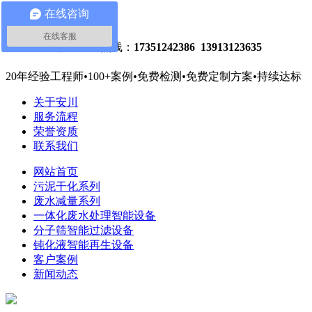
在线咨询
关注微信
网站地图
在线客服
危废减量处理热线：
17351242386 13913123635
20年经验工程师
•
100+案例
•
免费检测
•
免费定制方案
•
持续达标
关于安川
服务流程
荣誉资质
联系我们
网站首页
污泥干化系列
废水减量系列
一体化废水处理智能设备
分子筛智能过滤设备
钝化液智能再生设备
客户案例
新闻动态